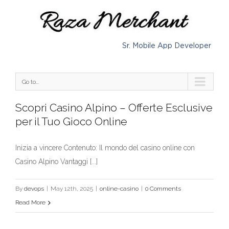
Sr. Mobile App Developer
Go to...
Scopri Casino Alpino – Offerte Esclusive
per il Tuo Gioco Online
Inizia a vincere Contenuto: Il mondo del casino online con
Casino Alpino Vantaggi [...]
By
devops
|
May 12th, 2025
|
online-casino
|
0 Comments
Read More