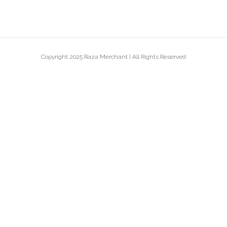
Copyright 2025 Raza Merchant | All Rights Reserved